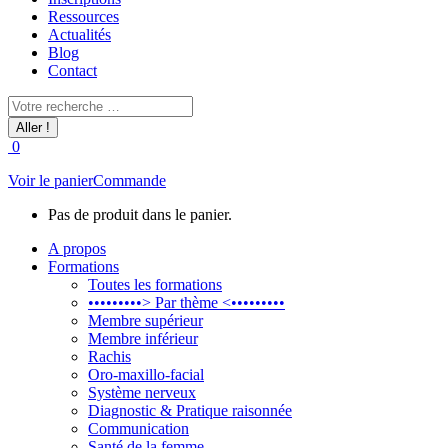
Ressources
Actualités
Blog
Contact
Recherche
:
0
Voir le panier
Commande
Pas de produit dans le panier.
A propos
Formations
Toutes les formations
•••••••••> Par thème <•••••••••
Membre supérieur
Membre inférieur
Rachis
Oro-maxillo-facial
Système nerveux
Diagnostic & Pratique raisonnée
Communication
Santé de la femme