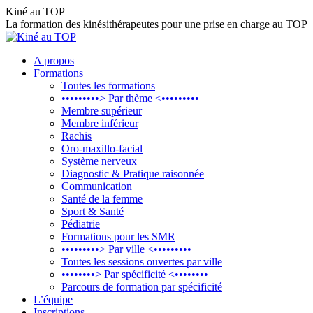
Aller
Kiné au TOP
au
La formation des kinésithérapeutes pour une prise en charge au TOP
contenu
A propos
Formations
Toutes les formations
•••••••••> Par thème <•••••••••
Membre supérieur
Membre inférieur
Rachis
Oro-maxillo-facial
Système nerveux
Diagnostic & Pratique raisonnée
Communication
Santé de la femme
Sport & Santé
Pédiatrie
Formations pour les SMR
•••••••••> Par ville <•••••••••
Toutes les sessions ouvertes par ville
••••••••> Par spécificité <••••••••
Parcours de formation par spécificité
L’équipe
Inscriptions