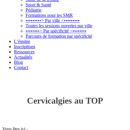
Sport & Santé
Pédiatrie
Formations pour les SMR
•••••••••> Par ville <•••••••••
Toutes les sessions ouvertes par ville
••••••••> Par spécificité <••••••••
Parcours de formation par spécificité
L’équipe
Inscriptions
Ressources
Actualités
Blog
Contact
Cervicalgies au TOP
Céphalées et troubles du rachis cervical supérieur
Vous êtes ici :