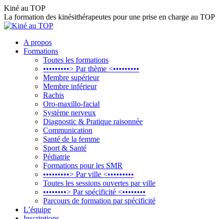
Aller
Kiné au TOP
au
La formation des kinésithérapeutes pour une prise en charge au TOP
contenu
A propos
Formations
Toutes les formations
•••••••••> Par thème <•••••••••
Membre supérieur
Membre inférieur
Rachis
Oro-maxillo-facial
Système nerveux
Diagnostic & Pratique raisonnée
Communication
Santé de la femme
Sport & Santé
Pédiatrie
Formations pour les SMR
•••••••••> Par ville <•••••••••
Toutes les sessions ouvertes par ville
••••••••> Par spécificité <••••••••
Parcours de formation par spécificité
L’équipe
Inscriptions