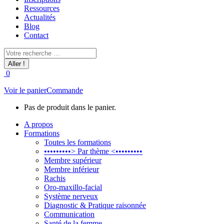
Ressources
Actualités
Blog
Contact
Recherche
:
0
Voir le panier
Commande
Pas de produit dans le panier.
A propos
Formations
Toutes les formations
•••••••••> Par thème <•••••••••
Membre supérieur
Membre inférieur
Rachis
Oro-maxillo-facial
Système nerveux
Diagnostic & Pratique raisonnée
Communication
Santé de la femme