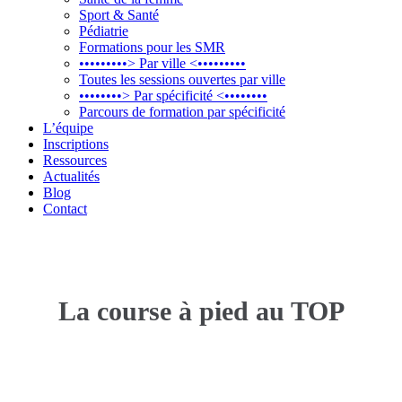
Sport & Santé
Pédiatrie
Formations pour les SMR
•••••••••> Par ville <•••••••••
Toutes les sessions ouvertes par ville
••••••••> Par spécificité <••••••••
Parcours de formation par spécificité
L’équipe
Inscriptions
Ressources
Actualités
Blog
Contact
La course à pied au TOP
Analyse technique raisonnée, prévention et
traitements