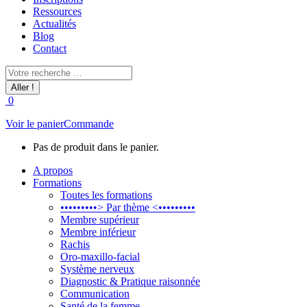
Ressources
Actualités
Blog
Contact
Recherche
:
0
Voir le panier
Commande
Pas de produit dans le panier.
A propos
Formations
Toutes les formations
•••••••••> Par thème <•••••••••
Membre supérieur
Membre inférieur
Rachis
Oro-maxillo-facial
Système nerveux
Diagnostic & Pratique raisonnée
Communication
Santé de la femme