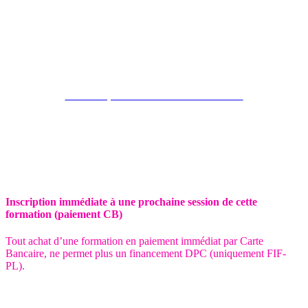
Choisissez votre modalité de paiement / financement
Paiement par CB et Financement FIF-PL
Inscription immédiate à une prochaine session de cette
formation (paiement CB)
Tout achat d’une formation en paiement immédiat par Carte
Bancaire, ne permet plus un financement DPC (uniquement FIF-
PL).