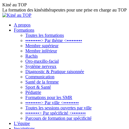
Aller
Kiné au TOP
au
La formation des kinésithérapeutes pour une prise en charge au TOP
contenu
A propos
Formations
Toutes les formations
•••••••••> Par thème <•••••••••
Membre supérieur
Membre inférieur
Rachis
Oro-maxillo-facial
Système nerveux
Diagnostic & Pratique raisonnée
Communication
Santé de la femme
Sport & Santé
Pédiatrie
Formations pour les SMR
•••••••••> Par ville <•••••••••
Toutes les sessions ouvertes par ville
••••••••> Par spécificité <••••••••
Parcours de formation par spécificité
L’équipe
Inscriptions