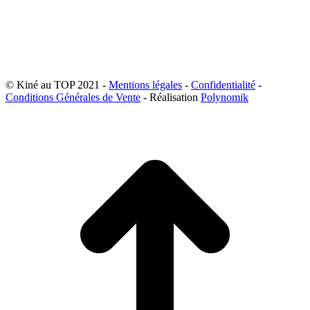
© Kiné au TOP 2021 -
Mentions légales
-
Confidentialité
-
Conditions Générales de Vente
- Réalisation
Polynomik
A
e
h