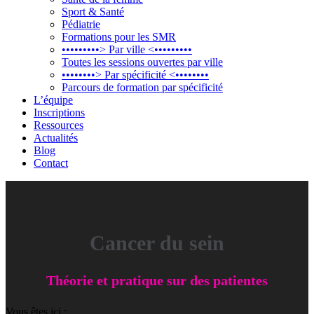
Sport & Santé
Pédiatrie
Formations pour les SMR
•••••••••> Par ville <•••••••••
Toutes les sessions ouvertes par ville
••••••••> Par spécificité <••••••••
Parcours de formation par spécificité
L’équipe
Inscriptions
Ressources
Actualités
Blog
Contact
Cancer du sein
Théorie et pratique sur des patientes
Vous êtes ici :