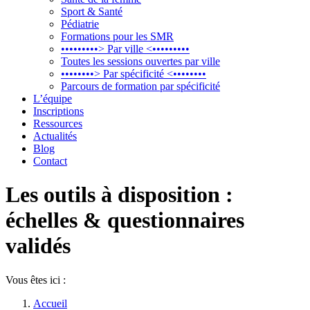
Sport & Santé
Pédiatrie
Formations pour les SMR
•••••••••> Par ville <•••••••••
Toutes les sessions ouvertes par ville
••••••••> Par spécificité <••••••••
Parcours de formation par spécificité
L’équipe
Inscriptions
Ressources
Actualités
Blog
Contact
Les outils à disposition :
échelles & questionnaires
validés
Vous êtes ici :
Accueil