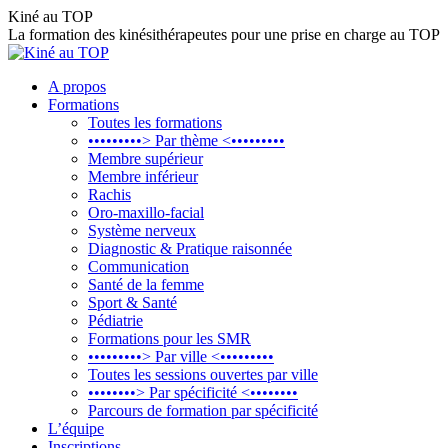
Aller
Kiné au TOP
au
La formation des kinésithérapeutes pour une prise en charge au TOP
contenu
A propos
Formations
Toutes les formations
•••••••••> Par thème <•••••••••
Membre supérieur
Membre inférieur
Rachis
Oro-maxillo-facial
Système nerveux
Diagnostic & Pratique raisonnée
Communication
Santé de la femme
Sport & Santé
Pédiatrie
Formations pour les SMR
•••••••••> Par ville <•••••••••
Toutes les sessions ouvertes par ville
••••••••> Par spécificité <••••••••
Parcours de formation par spécificité
L’équipe
Inscriptions