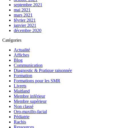
septembre 2021
mai 2021
mars 2021
février 2021
janvier 2021
décembre 2020
Catégories
Actualité
Affiches
Blog
Communication
Diagnostic & Pratique raisonnée
Formation
Formations pour les SMR
Livrets
Maitland
Membre inférieur
Membre supérieur
Non classé
Oro-maxillo-facial
Pédiatrie
Rachis
Ressources