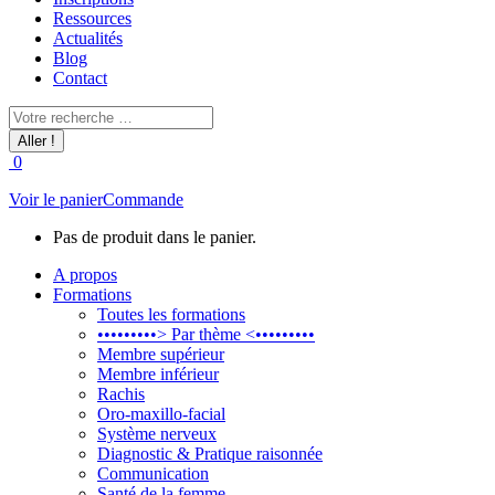
Ressources
Actualités
Blog
Contact
Recherche
:
0
Voir le panier
Commande
Pas de produit dans le panier.
A propos
Formations
Toutes les formations
•••••••••> Par thème <•••••••••
Membre supérieur
Membre inférieur
Rachis
Oro-maxillo-facial
Système nerveux
Diagnostic & Pratique raisonnée
Communication
Santé de la femme