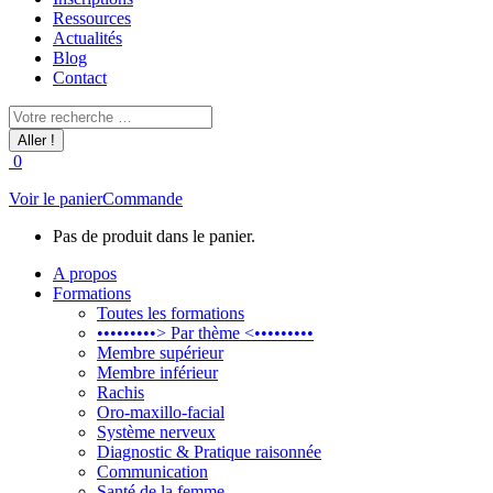
Ressources
Actualités
Blog
Contact
Recherche
:
0
Voir le panier
Commande
Pas de produit dans le panier.
A propos
Formations
Toutes les formations
•••••••••> Par thème <•••••••••
Membre supérieur
Membre inférieur
Rachis
Oro-maxillo-facial
Système nerveux
Diagnostic & Pratique raisonnée
Communication
Santé de la femme