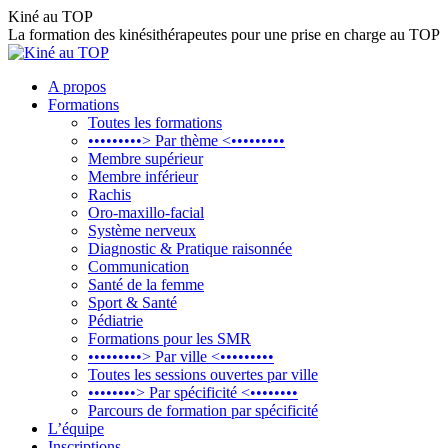
Aller
Kiné au TOP
au
La formation des kinésithérapeutes pour une prise en charge au TOP
contenu
A propos
Formations
Toutes les formations
•••••••••> Par thème <•••••••••
Membre supérieur
Membre inférieur
Rachis
Oro-maxillo-facial
Système nerveux
Diagnostic & Pratique raisonnée
Communication
Santé de la femme
Sport & Santé
Pédiatrie
Formations pour les SMR
•••••••••> Par ville <•••••••••
Toutes les sessions ouvertes par ville
••••••••> Par spécificité <••••••••
Parcours de formation par spécificité
L’équipe
Inscriptions