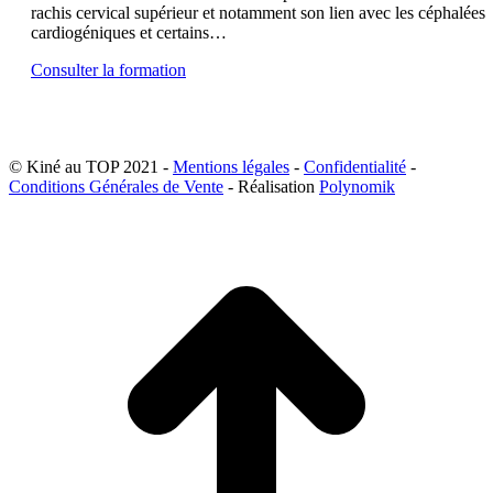
rachis cervical supérieur et notamment son lien avec les céphalées
cardiogéniques et certains…
Consulter la formation
© Kiné au TOP 2021 -
Mentions légales
-
Confidentialité
-
Conditions Générales de Vente
- Réalisation
Polynomik
A
e
h