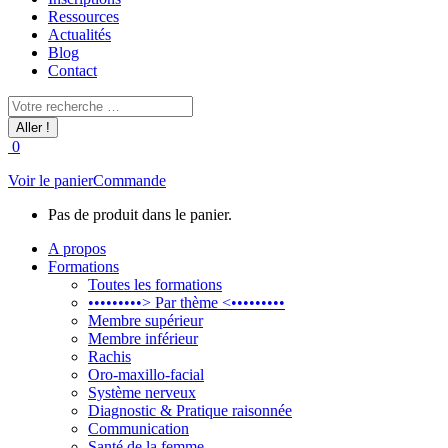
Ressources
Actualités
Blog
Contact
Recherche
:
0
Voir le panier
Commande
Pas de produit dans le panier.
A propos
Formations
Toutes les formations
•••••••••> Par thème <•••••••••
Membre supérieur
Membre inférieur
Rachis
Oro-maxillo-facial
Système nerveux
Diagnostic & Pratique raisonnée
Communication
Santé de la femme