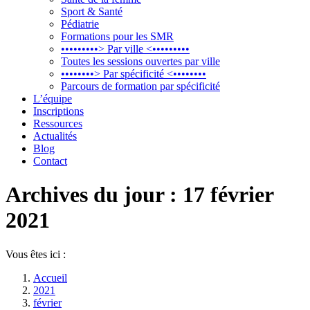
Sport & Santé
Pédiatrie
Formations pour les SMR
•••••••••> Par ville <•••••••••
Toutes les sessions ouvertes par ville
••••••••> Par spécificité <••••••••
Parcours de formation par spécificité
L’équipe
Inscriptions
Ressources
Actualités
Blog
Contact
Archives du jour :
17 février
2021
Vous êtes ici :
Accueil
2021
février