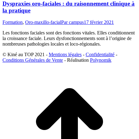
Dyspraxies oro-faciales : du raisonnement clinique à
la pratique
Formation
,
Oro-maxillo-facial
Par
campus
17 février 2021
Les fonctions faciales sont des fonctions vitales. Elles conditionnent
la croissance faciale. Leurs dysfonctionnements sont à l’origine de
nombreuses pathologies locales et loco-régionales.
© Kiné au TOP 2021 -
Mentions légales
-
Confidentialité
-
Conditions Générales de Vente
- Réalisation
Polynomik
A
e
h