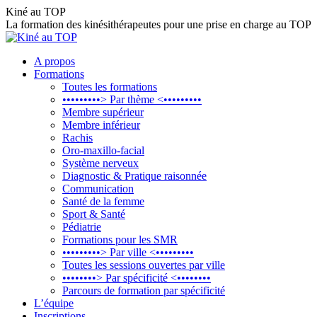
Aller
Kiné au TOP
au
La formation des kinésithérapeutes pour une prise en charge au TOP
contenu
A propos
Formations
Toutes les formations
•••••••••> Par thème <•••••••••
Membre supérieur
Membre inférieur
Rachis
Oro-maxillo-facial
Système nerveux
Diagnostic & Pratique raisonnée
Communication
Santé de la femme
Sport & Santé
Pédiatrie
Formations pour les SMR
•••••••••> Par ville <•••••••••
Toutes les sessions ouvertes par ville
••••••••> Par spécificité <••••••••
Parcours de formation par spécificité
L’équipe
Inscriptions