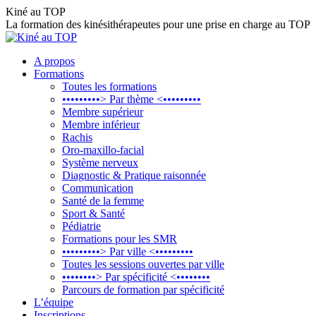
Aller
Kiné au TOP
au
La formation des kinésithérapeutes pour une prise en charge au TOP
contenu
A propos
Formations
Toutes les formations
•••••••••> Par thème <•••••••••
Membre supérieur
Membre inférieur
Rachis
Oro-maxillo-facial
Système nerveux
Diagnostic & Pratique raisonnée
Communication
Santé de la femme
Sport & Santé
Pédiatrie
Formations pour les SMR
•••••••••> Par ville <•••••••••
Toutes les sessions ouvertes par ville
••••••••> Par spécificité <••••••••
Parcours de formation par spécificité
L’équipe
Inscriptions