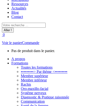
Ressources
Actualités
Blog
Contact
Recherche
:
0
Voir le panier
Commande
Pas de produit dans le panier.
A propos
Formations
Toutes les formations
•••••••••> Par thème <•••••••••
Membre supérieur
Membre inférieur
Rachis
Oro-maxillo-facial
Système nerveux
Diagnostic & Pratique raisonnée
Communication
Santé de la femme