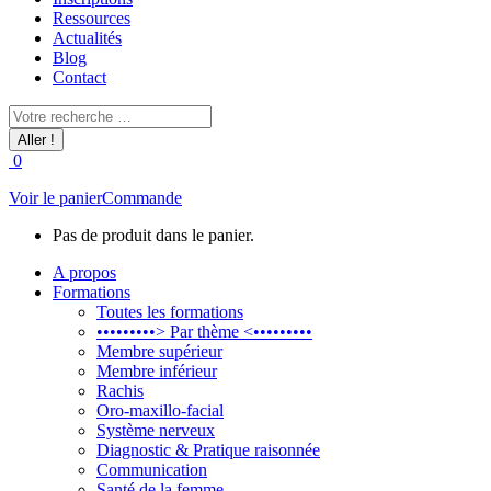
Ressources
Actualités
Blog
Contact
Recherche
:
0
Voir le panier
Commande
Pas de produit dans le panier.
A propos
Formations
Toutes les formations
•••••••••> Par thème <•••••••••
Membre supérieur
Membre inférieur
Rachis
Oro-maxillo-facial
Système nerveux
Diagnostic & Pratique raisonnée
Communication
Santé de la femme