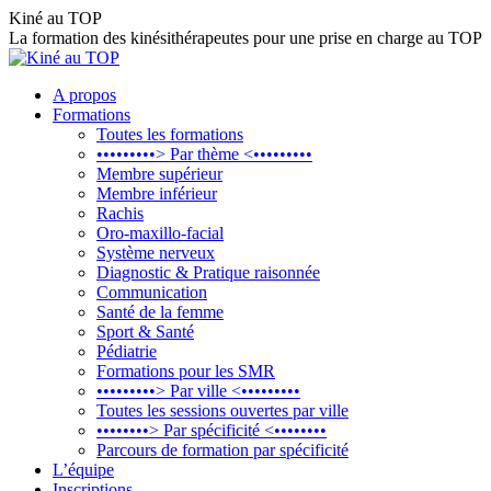
Aller
Kiné au TOP
au
La formation des kinésithérapeutes pour une prise en charge au TOP
contenu
A propos
Formations
Toutes les formations
•••••••••> Par thème <•••••••••
Membre supérieur
Membre inférieur
Rachis
Oro-maxillo-facial
Système nerveux
Diagnostic & Pratique raisonnée
Communication
Santé de la femme
Sport & Santé
Pédiatrie
Formations pour les SMR
•••••••••> Par ville <•••••••••
Toutes les sessions ouvertes par ville
••••••••> Par spécificité <••••••••
Parcours de formation par spécificité
L’équipe
Inscriptions