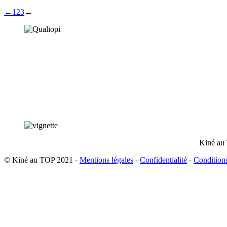
←
1
2
3
←
Kiné au 
© Kiné au TOP 2021 -
Mentions légales
-
Confidentialité
-
Condition