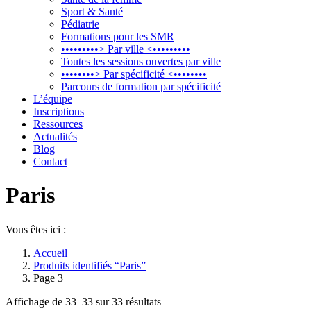
Sport & Santé
Pédiatrie
Formations pour les SMR
•••••••••> Par ville <•••••••••
Toutes les sessions ouvertes par ville
••••••••> Par spécificité <••••••••
Parcours de formation par spécificité
L’équipe
Inscriptions
Ressources
Actualités
Blog
Contact
Paris
Vous êtes ici :
Accueil
Produits identifiés “Paris”
Page 3
Affichage de 33–33 sur 33 résultats