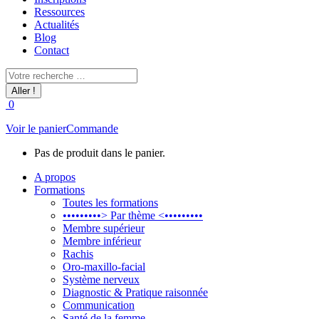
Ressources
Actualités
Blog
Contact
Recherche
:
0
Voir le panier
Commande
Pas de produit dans le panier.
A propos
Formations
Toutes les formations
•••••••••> Par thème <•••••••••
Membre supérieur
Membre inférieur
Rachis
Oro-maxillo-facial
Système nerveux
Diagnostic & Pratique raisonnée
Communication
Santé de la femme