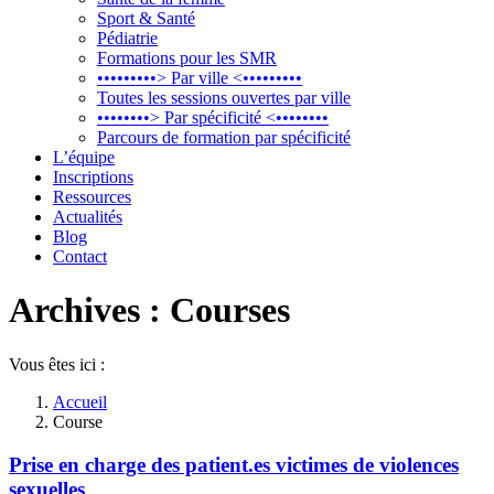
Sport & Santé
Pédiatrie
Formations pour les SMR
•••••••••> Par ville <•••••••••
Toutes les sessions ouvertes par ville
••••••••> Par spécificité <••••••••
Parcours de formation par spécificité
L’équipe
Inscriptions
Ressources
Actualités
Blog
Contact
Archives :
Courses
Vous êtes ici :
Accueil
Course
Prise en charge des patient.es victimes de violences
sexuelles