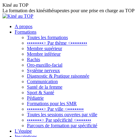
Aller
Kiné au TOP
au
La formation des kinésithérapeutes pour une prise en charge au TOP
contenu
A propos
Formations
Toutes les formations
•••••••••> Par thème <•••••••••
Membre supérieur
Membre inférieur
Rachis
Oro-maxillo-facial
Système nerveux
Diagnostic & Pratique raisonnée
Communication
Santé de la femme
Sport & Santé
Pédiatrie
Formations pour les SMR
•••••••••> Par ville <•••••••••
Toutes les sessions ouvertes par ville
••••••••> Par spécificité <••••••••
Parcours de formation par spécificité
L’équipe
Inscriptions