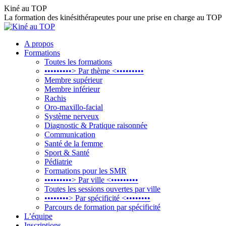
Aller
Kiné au TOP
au
La formation des kinésithérapeutes pour une prise en charge au TOP
contenu
A propos
Formations
Toutes les formations
•••••••••> Par thème <•••••••••
Membre supérieur
Membre inférieur
Rachis
Oro-maxillo-facial
Système nerveux
Diagnostic & Pratique raisonnée
Communication
Santé de la femme
Sport & Santé
Pédiatrie
Formations pour les SMR
•••••••••> Par ville <•••••••••
Toutes les sessions ouvertes par ville
••••••••> Par spécificité <••••••••
Parcours de formation par spécificité
L’équipe
Inscriptions