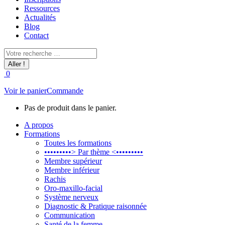
Ressources
Actualités
Blog
Contact
Recherche
:
0
Voir le panier
Commande
Pas de produit dans le panier.
A propos
Formations
Toutes les formations
•••••••••> Par thème <•••••••••
Membre supérieur
Membre inférieur
Rachis
Oro-maxillo-facial
Système nerveux
Diagnostic & Pratique raisonnée
Communication
Santé de la femme