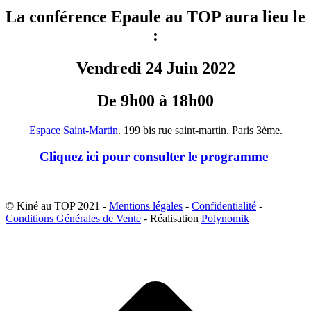
La conférence Epaule au TOP aura lieu le
:
Vendredi 24 Juin 2022
De 9h00 à 18h00
Espace Saint-Martin
. 199 bis rue saint-martin. Paris 3ème.
Cliquez ici pour consulter le programme
© Kiné au TOP 2021 -
Mentions légales
-
Confidentialité
-
Conditions Générales de Vente
- Réalisation
Polynomik
A
e
h