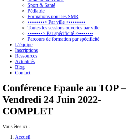
Sport & Santé
Pédiatrie
Formations pour les SMR
•••••••••> Par ville <•••••••••
Toutes les sessions ouvertes par ville
••••••••> Par spécificité <••••••••
Parcours de formation par spécificité
L’équipe
Inscriptions
Ressources
Actualités
Blog
Contact
Conférence Epaule au TOP –
Vendredi 24 Juin 2022-
COMPLET
Vous êtes ici :
Accueil