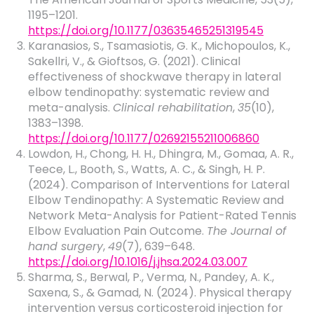
1195–1201.
https://doi.org/10.1177/03635465251319545
Karanasios, S., Tsamasiotis, G. K., Michopoulos, K.,
Sakellri, V., & Gioftsos, G. (2021). Clinical
effectiveness of shockwave therapy in lateral
elbow tendinopathy: systematic review and
meta-analysis.
Clinical rehabilitation
,
35
(10),
1383–1398.
https://doi.org/10.1177/02692155211006860
Lowdon, H., Chong, H. H., Dhingra, M., Gomaa, A. R.,
Teece, L., Booth, S., Watts, A. C., & Singh, H. P.
(2024). Comparison of Interventions for Lateral
Elbow Tendinopathy: A Systematic Review and
Network Meta-Analysis for Patient-Rated Tennis
Elbow Evaluation Pain Outcome.
The Journal of
hand surgery
,
49
(7), 639–648.
https://doi.org/10.1016/j.jhsa.2024.03.007
Sharma, S., Berwal, P., Verma, N., Pandey, A. K.,
Saxena, S., & Gamad, N. (2024). Physical therapy
intervention versus corticosteroid injection for