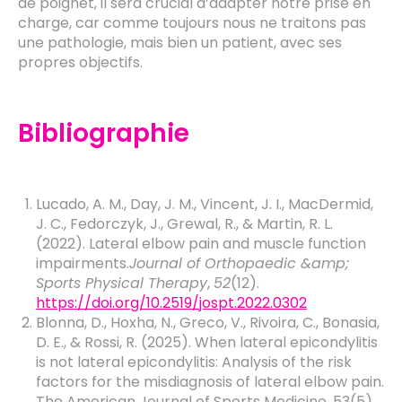
de poignet, il sera crucial d’adapter notre prise en
charge, car comme toujours nous ne traitons pas
une pathologie, mais bien un patient, avec ses
propres objectifs.
Bibliographie
Lucado, A. M., Day, J. M., Vincent, J. I., MacDermid,
J. C., Fedorczyk, J., Grewal, R., & Martin, R. L.
(2022). Lateral elbow pain and muscle function
impairments.
Journal of Orthopaedic &amp;
Sports Physical Therapy
,
52
(12).
https://doi.org/10.2519/jospt.2022.0302
Blonna, D., Hoxha, N., Greco, V., Rivoira, C., Bonasia,
D. E., & Rossi, R. (2025). When lateral epicondylitis
is not lateral epicondylitis: Analysis of the risk
factors for the misdiagnosis of lateral elbow pain.
The American Journal of Sports Medicine, 53(5),