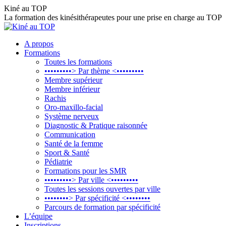
Aller
Kiné au TOP
au
La formation des kinésithérapeutes pour une prise en charge au TOP
contenu
A propos
Formations
Toutes les formations
•••••••••> Par thème <•••••••••
Membre supérieur
Membre inférieur
Rachis
Oro-maxillo-facial
Système nerveux
Diagnostic & Pratique raisonnée
Communication
Santé de la femme
Sport & Santé
Pédiatrie
Formations pour les SMR
•••••••••> Par ville <•••••••••
Toutes les sessions ouvertes par ville
••••••••> Par spécificité <••••••••
Parcours de formation par spécificité
L’équipe
Inscriptions