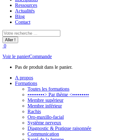
Ressources
Actualités
Blog
Contact
Recherche
:
0
Voir le panier
Commande
Pas de produit dans le panier.
A propos
Formations
Toutes les formations
•••••••••> Par thème <•••••••••
Membre supérieur
Membre inférieur
Rachis
Oro-maxillo-facial
Système nerveux
Diagnostic & Pratique raisonnée
Communication
Santé de la femme