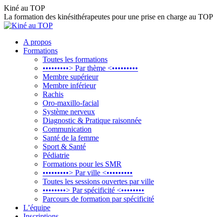
Aller
Kiné au TOP
au
La formation des kinésithérapeutes pour une prise en charge au TOP
contenu
A propos
Formations
Toutes les formations
•••••••••> Par thème <•••••••••
Membre supérieur
Membre inférieur
Rachis
Oro-maxillo-facial
Système nerveux
Diagnostic & Pratique raisonnée
Communication
Santé de la femme
Sport & Santé
Pédiatrie
Formations pour les SMR
•••••••••> Par ville <•••••••••
Toutes les sessions ouvertes par ville
••••••••> Par spécificité <••••••••
Parcours de formation par spécificité
L’équipe
Inscriptions