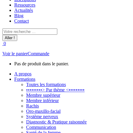
Ressources
Actualités
Blog
Contact
Recherche
:
0
Voir le panier
Commande
Pas de produit dans le panier.
A propos
Formations
Toutes les formations
•••••••••> Par thème <•••••••••
Membre supérieur
Membre inférieur
Rachis
Oro-maxillo-facial
Système nerveux
Diagnostic & Pratique raisonnée
Communication
Santé de la femme