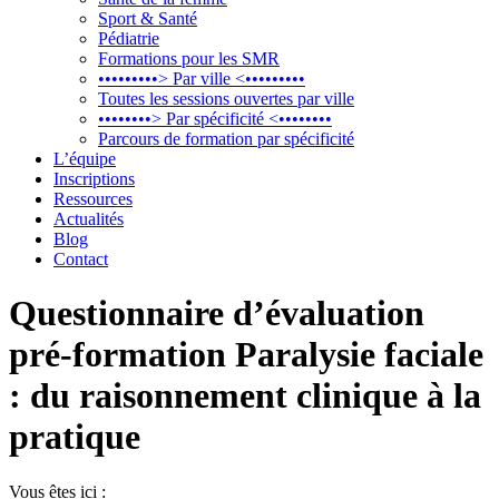
Sport & Santé
Pédiatrie
Formations pour les SMR
•••••••••> Par ville <•••••••••
Toutes les sessions ouvertes par ville
••••••••> Par spécificité <••••••••
Parcours de formation par spécificité
L’équipe
Inscriptions
Ressources
Actualités
Blog
Contact
Questionnaire d’évaluation
pré-formation Paralysie faciale
: du raisonnement clinique à la
pratique
Vous êtes ici :