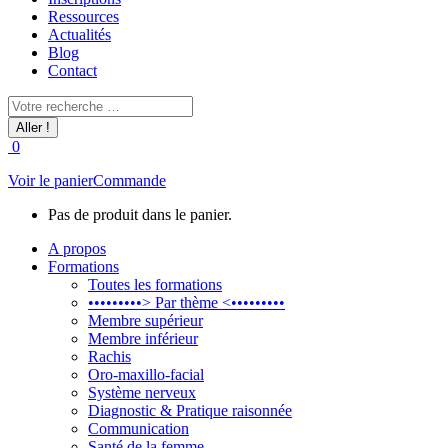
Ressources
Actualités
Blog
Contact
Recherche
:
0
Voir le panier
Commande
Pas de produit dans le panier.
A propos
Formations
Toutes les formations
•••••••••> Par thème <•••••••••
Membre supérieur
Membre inférieur
Rachis
Oro-maxillo-facial
Système nerveux
Diagnostic & Pratique raisonnée
Communication
Santé de la femme