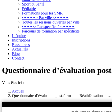
Sport & Santé
Pédiatrie
Formations pour les SMR
•••••••••> Par ville <•••••••••
Toutes les sessions ouvertes par ville
••••••••> Par spécificité <••••••••
Parcours de formation par spécificité
L’équipe
Inscriptions
Ressources
Actualités
Blog
Contact
Questionnaire d’évaluation post
Vous êtes ici :
Accueil
Questionnaire d’évaluation post-formation Réathlétisation au…
%