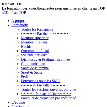
Aller
Kiné au TOP
au
La formation des kinésithérapeutes pour une prise en charge au TOP
contenu
A propos
Formations
Toutes les formations
•••••••••> Par thème <•••••••••
Membre supérieur
Membre inférieur
Rachis
Oro-maxillo-facial
Système nerveux
Diagnostic & Pratique raisonnée
Communication
Santé de la femme
Sport & Santé
Pédiatrie
Formations pour les SMR
•••••••••> Par ville <•••••••••
Toutes les sessions ouvertes par ville
••••••••> Par spécificité <••••••••
Parcours de formation par spécificité
L’équipe
Inscriptions