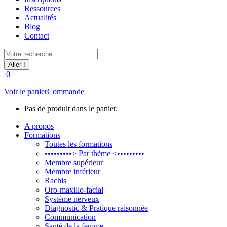
Ressources
Actualités
Blog
Contact
Recherche
:
0
Voir le panier
Commande
Pas de produit dans le panier.
A propos
Formations
Toutes les formations
•••••••••> Par thème <•••••••••
Membre supérieur
Membre inférieur
Rachis
Oro-maxillo-facial
Système nerveux
Diagnostic & Pratique raisonnée
Communication
Santé de la femme