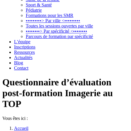
Sport & Santé
Pédiatrie
Formations pour les SMR
•••••••••> Par ville <•••••••••
Toutes les sessions ouvertes par ville
••••••••> Par spécificité <••••••••
Parcours de formation par spécificité
L’équipe
Inscriptions
Ressources
Actualités
Blog
Contact
Questionnaire d’évaluation
post-formation Imagerie au
TOP
Vous êtes ici :
Accueil