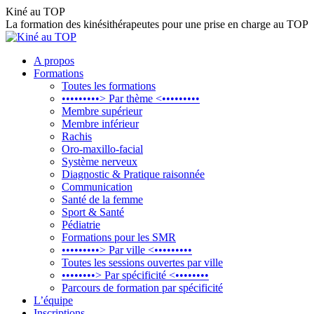
Aller
Kiné au TOP
au
La formation des kinésithérapeutes pour une prise en charge au TOP
contenu
A propos
Formations
Toutes les formations
•••••••••> Par thème <•••••••••
Membre supérieur
Membre inférieur
Rachis
Oro-maxillo-facial
Système nerveux
Diagnostic & Pratique raisonnée
Communication
Santé de la femme
Sport & Santé
Pédiatrie
Formations pour les SMR
•••••••••> Par ville <•••••••••
Toutes les sessions ouvertes par ville
••••••••> Par spécificité <••••••••
Parcours de formation par spécificité
L’équipe
Inscriptions