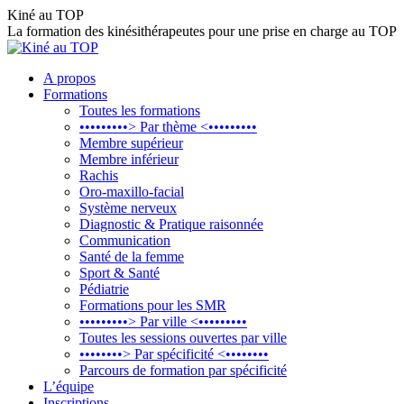
Aller
Kiné au TOP
au
La formation des kinésithérapeutes pour une prise en charge au TOP
contenu
A propos
Formations
Toutes les formations
•••••••••> Par thème <•••••••••
Membre supérieur
Membre inférieur
Rachis
Oro-maxillo-facial
Système nerveux
Diagnostic & Pratique raisonnée
Communication
Santé de la femme
Sport & Santé
Pédiatrie
Formations pour les SMR
•••••••••> Par ville <•••••••••
Toutes les sessions ouvertes par ville
••••••••> Par spécificité <••••••••
Parcours de formation par spécificité
L’équipe
Inscriptions