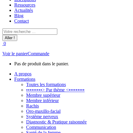
Ressources
Actualités
Blog
Contact
Recherche
:
0
Voir le panier
Commande
Pas de produit dans le panier.
A propos
Formations
Toutes les formations
•••••••••> Par thème <•••••••••
Membre supérieur
Membre inférieur
Rachis
Oro-maxillo-facial
Système nerveux
Diagnostic & Pratique raisonnée
Communication
Santé de la femme