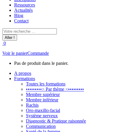
Ressources
Actualités
Blog
Contact
Recherche
:
0
Voir le panier
Commande
Pas de produit dans le panier.
A propos
Formations
Toutes les formations
•••••••••> Par thème <•••••••••
Membre supérieur
Membre inférieur
Rachis
Oro-maxillo-facial
Système nerveux
Diagnostic & Pratique raisonnée
Communication
Santé de la femme