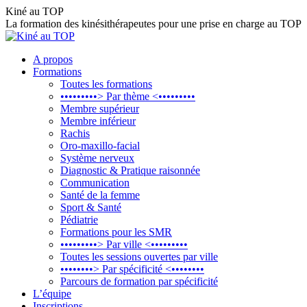
Aller
Kiné au TOP
au
La formation des kinésithérapeutes pour une prise en charge au TOP
contenu
A propos
Formations
Toutes les formations
•••••••••> Par thème <•••••••••
Membre supérieur
Membre inférieur
Rachis
Oro-maxillo-facial
Système nerveux
Diagnostic & Pratique raisonnée
Communication
Santé de la femme
Sport & Santé
Pédiatrie
Formations pour les SMR
•••••••••> Par ville <•••••••••
Toutes les sessions ouvertes par ville
••••••••> Par spécificité <••••••••
Parcours de formation par spécificité
L’équipe
Inscriptions