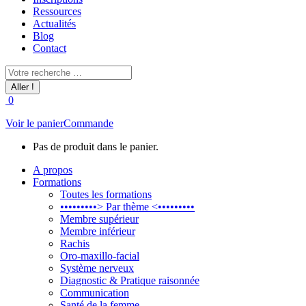
Ressources
Actualités
Blog
Contact
Recherche
:
0
Voir le panier
Commande
Pas de produit dans le panier.
A propos
Formations
Toutes les formations
•••••••••> Par thème <•••••••••
Membre supérieur
Membre inférieur
Rachis
Oro-maxillo-facial
Système nerveux
Diagnostic & Pratique raisonnée
Communication
Santé de la femme