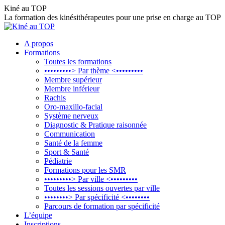
Aller
Kiné au TOP
au
La formation des kinésithérapeutes pour une prise en charge au TOP
contenu
A propos
Formations
Toutes les formations
•••••••••> Par thème <•••••••••
Membre supérieur
Membre inférieur
Rachis
Oro-maxillo-facial
Système nerveux
Diagnostic & Pratique raisonnée
Communication
Santé de la femme
Sport & Santé
Pédiatrie
Formations pour les SMR
•••••••••> Par ville <•••••••••
Toutes les sessions ouvertes par ville
••••••••> Par spécificité <••••••••
Parcours de formation par spécificité
L’équipe
Inscriptions