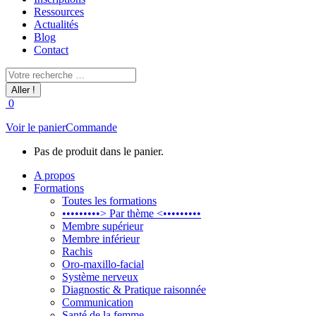
Ressources
Actualités
Blog
Contact
Recherche
:
0
Voir le panier
Commande
Pas de produit dans le panier.
A propos
Formations
Toutes les formations
•••••••••> Par thème <•••••••••
Membre supérieur
Membre inférieur
Rachis
Oro-maxillo-facial
Système nerveux
Diagnostic & Pratique raisonnée
Communication
Santé de la femme