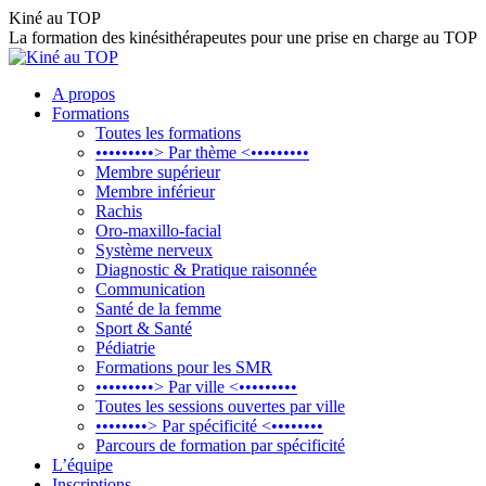
Aller
Kiné au TOP
au
La formation des kinésithérapeutes pour une prise en charge au TOP
contenu
A propos
Formations
Toutes les formations
•••••••••> Par thème <•••••••••
Membre supérieur
Membre inférieur
Rachis
Oro-maxillo-facial
Système nerveux
Diagnostic & Pratique raisonnée
Communication
Santé de la femme
Sport & Santé
Pédiatrie
Formations pour les SMR
•••••••••> Par ville <•••••••••
Toutes les sessions ouvertes par ville
••••••••> Par spécificité <••••••••
Parcours de formation par spécificité
L’équipe
Inscriptions