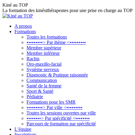
Aller
Kiné au TOP
au
La formation des kinésithérapeutes pour une prise en charge au TOP
contenu
A propos
Formations
Toutes les formations
•••••••••> Par thème <•••••••••
Membre supérieur
Membre inférieur
Rachis
Oro-maxillo-facial
Système nerveux
Diagnostic & Pratique raisonnée
Communication
Santé de la femme
Sport & Santé
Pédiatrie
Formations pour les SMR
•••••••••> Par ville <•••••••••
Toutes les sessions ouvertes par ville
••••••••> Par spécificité <••••••••
Parcours de formation par spécificité
L’équipe
Inscriptions