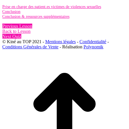
Prise en charge des patient.es victimes de violences sexuelles
Conclusion
Conclusion & ressources supplémentaires
Previous Lesson
Back to Lesson
Next Quiz
© Kiné au TOP 2021 -
Mentions légales
-
Confidentialité
-
Conditions Générales de Vente
- Réalisation
Polynomik
A
e
h