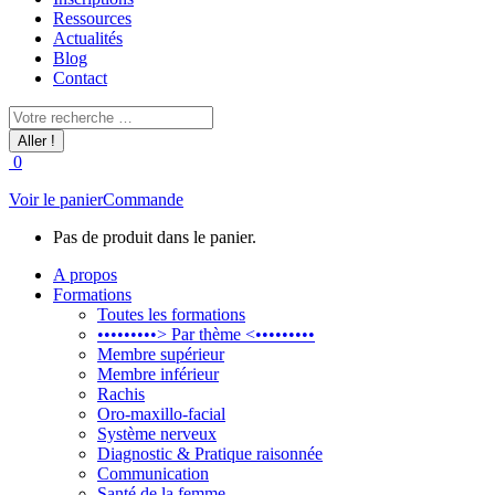
Ressources
Actualités
Blog
Contact
Recherche
:
0
Voir le panier
Commande
Pas de produit dans le panier.
A propos
Formations
Toutes les formations
•••••••••> Par thème <•••••••••
Membre supérieur
Membre inférieur
Rachis
Oro-maxillo-facial
Système nerveux
Diagnostic & Pratique raisonnée
Communication
Santé de la femme