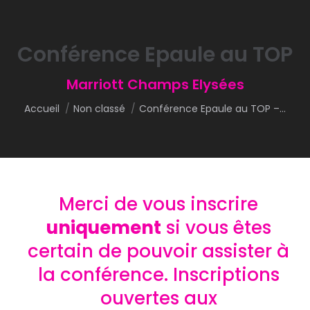
Conférence Epaule au TOP
Vous êtes ici :
Marriott Champs Elysées
Accueil
Non classé
Conférence Epaule au TOP –…
Merci de vous inscrire
uniquement
si vous êtes
certain de pouvoir assister à
la conférence.
Inscriptions
ouvertes aux