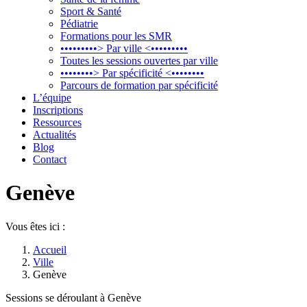
Sport & Santé
Pédiatrie
Formations pour les SMR
•••••••••> Par ville <•••••••••
Toutes les sessions ouvertes par ville
••••••••> Par spécificité <••••••••
Parcours de formation par spécificité
L’équipe
Inscriptions
Ressources
Actualités
Blog
Contact
Genève
Vous êtes ici :
Accueil
Ville
Genève
Sessions se déroulant à Genève