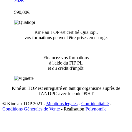
2026
590,00
€
Kiné au TOP est certifié Qualiopi,
vos formations peuvent être prises en charge.
Financez vos formations
à l'aide du FIF PL
et du crédit d'impôt.
Kiné au TOP est enregistré en tant qu'organisme auprès de
l'ANDPC avec le code 99HT
© Kiné au TOP 2021 -
Mentions légales
-
Confidentialité
-
Conditions Générales de Vente
- Réalisation
Polynomik
A
e
h