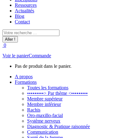
Ressources
Actualités
Blog
Contact
Recherche
:
0
Voir le panier
Commande
Pas de produit dans le panier.
A propos
Formations
Toutes les formations
•••••••••> Par thème <•••••••••
Membre supérieur
Membre inférieur
Rachis
Oro-maxillo-facial
Système nerveux
Diagnostic & Pratique raisonnée
Communication
Santé de la femme