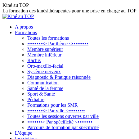
Aller
Kiné au TOP
au
La formation des kinésithérapeutes pour une prise en charge au TOP
contenu
A propos
Formations
Toutes les formations
•••••••••> Par thème <•••••••••
Membre supérieur
Membre inférieur
Rachis
Oro-maxillo-facial
Système nerveux
Diagnostic & Pratique raisonnée
Communication
Santé de la femme
Sport & Santé
Pédiatrie
Formations pour les SMR
•••••••••> Par ville <•••••••••
Toutes les sessions ouvertes par ville
••••••••> Par spécificité <••••••••
Parcours de formation par spécificité
L’équipe
Inscriptions