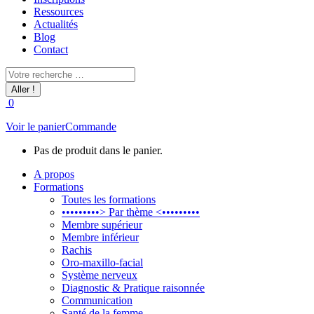
Ressources
Actualités
Blog
Contact
Recherche
:
0
Voir le panier
Commande
Pas de produit dans le panier.
A propos
Formations
Toutes les formations
•••••••••> Par thème <•••••••••
Membre supérieur
Membre inférieur
Rachis
Oro-maxillo-facial
Système nerveux
Diagnostic & Pratique raisonnée
Communication
Santé de la femme