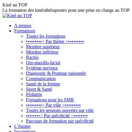
Aller
Kiné au TOP
au
La formation des kinésithérapeutes pour une prise en charge au TOP
contenu
A propos
Formations
Toutes les formations
•••••••••> Par thème <•••••••••
Membre supérieur
Membre inférieur
Rachis
Oro-maxillo-facial
Système nerveux
Diagnostic & Pratique raisonnée
Communication
Santé de la femme
Sport & Santé
Pédiatrie
Formations pour les SMR
•••••••••> Par ville <•••••••••
Toutes les sessions ouvertes par ville
••••••••> Par spécificité <••••••••
Parcours de formation par spécificité
L’équipe
Inscriptions