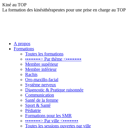
Aller
Kiné au TOP
au
La formation des kinésithérapeutes pour une prise en charge au TOP
contenu
A propos
Formations
Toutes les formations
•••••••••> Par thème <•••••••••
Membre supérieur
Membre inférieur
Rachis
Oro-maxillo-facial
Système nerveux
Diagnostic & Pratique raisonnée
Communication
Santé de la femme
Sport & Santé
Pédiatrie
Formations pour les SMR
•••••••••> Par ville <•••••••••
Toutes les sessions ouvertes par ville