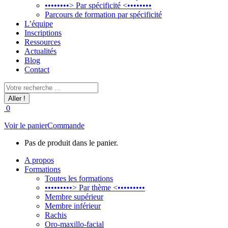
••••••••> Par spécificité <••••••••
Parcours de formation par spécificité
L’équipe
Inscriptions
Ressources
Actualités
Blog
Contact
Recherche
:
0
Voir le panier
Commande
Pas de produit dans le panier.
A propos
Formations
Toutes les formations
•••••••••> Par thème <•••••••••
Membre supérieur
Membre inférieur
Rachis
Oro-maxillo-facial