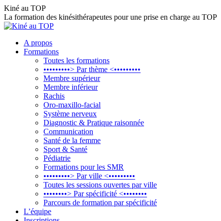
Aller
Kiné au TOP
au
La formation des kinésithérapeutes pour une prise en charge au TOP
contenu
A propos
Formations
Toutes les formations
•••••••••> Par thème <•••••••••
Membre supérieur
Membre inférieur
Rachis
Oro-maxillo-facial
Système nerveux
Diagnostic & Pratique raisonnée
Communication
Santé de la femme
Sport & Santé
Pédiatrie
Formations pour les SMR
•••••••••> Par ville <•••••••••
Toutes les sessions ouvertes par ville
••••••••> Par spécificité <••••••••
Parcours de formation par spécificité
L’équipe
Inscriptions