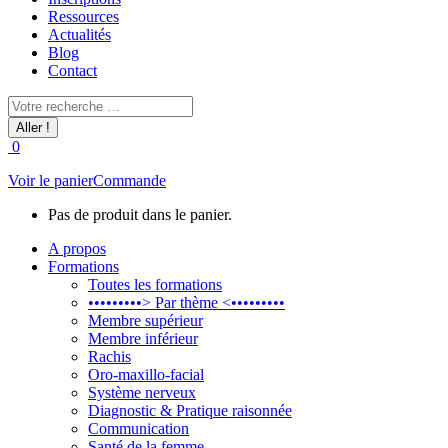
Ressources
Actualités
Blog
Contact
Recherche
:
0
Voir le panier
Commande
Pas de produit dans le panier.
A propos
Formations
Toutes les formations
•••••••••> Par thème <•••••••••
Membre supérieur
Membre inférieur
Rachis
Oro-maxillo-facial
Système nerveux
Diagnostic & Pratique raisonnée
Communication
Santé de la femme