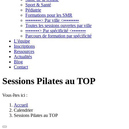
Sport & Santé
Pédiatrie
Formations pour les SMR
•••••••••> Par ville <•••••••••
Toutes les sessions ouvertes par ville
••••••••> Par spécificité <••••••••
Parcours de formation par spécificité
L’équipe
Inscriptions
Ressources
Actualités
Blog
Contact
Sessions Pilates au TOP
Vous êtes ici :
Accueil
Calendrier
Sessions Pilates au TOP